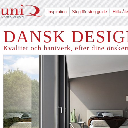
Inspiration
Steg för steg guide
Hitta åte
DANSK DESIG
Kvalitet och hantverk, efter dine önske