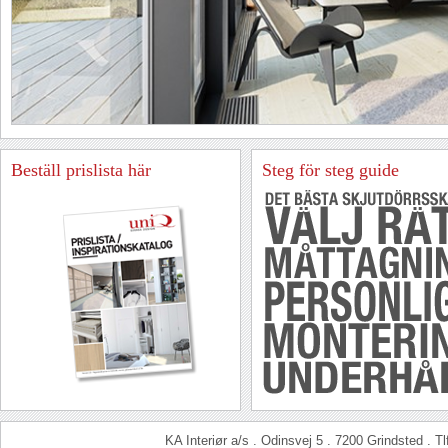
Beställ
prislista
här
Steg för steg guide
KA Interiør a/s . Odinsvej 5 . 7200 Grindsted . T